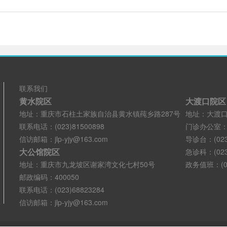
联系我们
黄水院区
大渡口院区
地址：重庆市石柱土家族自治县黄水镇莼乡路287号
地址：大渡口
联系电话：(023)81500898
门诊办公室：(02
信访邮箱：jlp-yjy@163.com
导诊台：(023)
大公馆院区
急诊科：(023)
地址：重庆市九龙坡区谢家湾文化七村50号
政务值班：(02
邮政编码：400050
联系电话：(023)68823284
信访邮箱：jlp-yjy@163.com