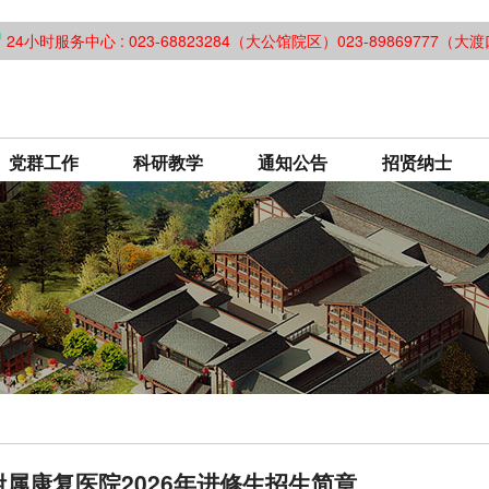
24小时服务中心 : 023-68823284（大公馆院区）023-89869777（
党群工作
科研教学
通知公告
招贤纳士
属康复医院2026年进修生招生简章