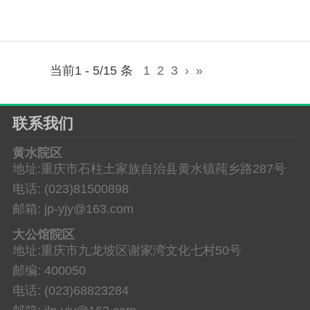
当前1 - 5/15 条
1
2
3
›
»
联系我们
黄水院区
地址:重庆市石柱土家族自治县黄水镇莼乡路287号
电话: (023)81500898
邮箱: jp-yjy@163.com
大公馆院区
地址:重庆市九龙坡区谢家湾文化七村50号
邮编: 400050
电话: (023)68823284