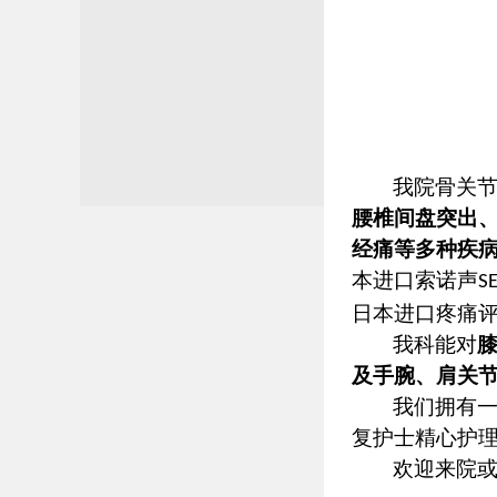
我院骨关
腰椎间盘突出
经痛等多种疾
本进口索诺声
S
日本进口疼痛
我科能对
及手腕、肩关
我们拥有
复护士精心护
欢迎
来院