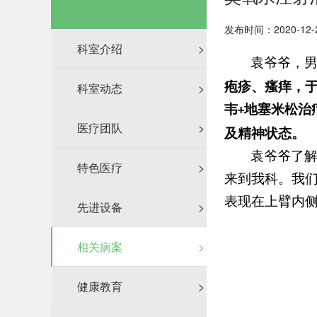
发布时间：2020-12-
科室介绍
>
袁爷爷，
疱疹、瘙痒，于
科室动态
>
韦
地塞米松治
+
医疗团队
>
及精神状态。
袁爷爷了
特色医疗
>
来到我科。我
表现在上臂内
先进设备
>
相关病案
>
健康教育
>