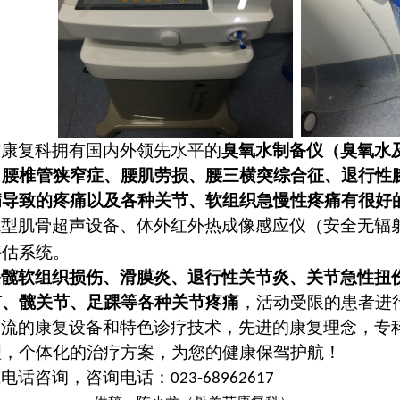
节康复科
拥有国内外领先水平的
臭氧
水制备仪
（臭氧水
、腰椎管狭窄症、腰肌劳损、腰三横突综合征、退行性
病导致的疼痛以及各种关节、软组织急慢性疼痛有很好
型肌骨超声设备、体外红外热成像感应仪（安全无辐
E
评估系统。
膝髋软组织损伤、滑膜炎、退行性关节炎、关节急性扭
节、髋关节、足踝等各种关节疼痛
，活动受限的患者进
一流的康复设备和特色诊疗技术，先进的康复理念，专
理，个体化的治疗方案，为您的健康保驾护航！
或电话
咨询，咨询电话：
023-68962617