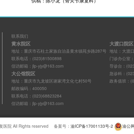
陈小龙（骨关节康复科）
联系我们
黄水院区
大渡口院区
地址：重庆市石柱土家族自治县黄水镇莼乡路287号
地址：大渡口
联系电话：(023)81500898
门诊办公室：(02
信访邮箱：jlp-yjy@163.com
导诊台：(023)
大公馆院区
急诊科：(023)
地址：重庆市九龙坡区谢家湾文化七村50号
政务值班：(02
邮政编码：400050
联系电话：(023)68823284
信访邮箱：jlp-yjy@163.com
医院 All Rights reserved 备案号：
渝ICP备17001133号-2
渝公网安