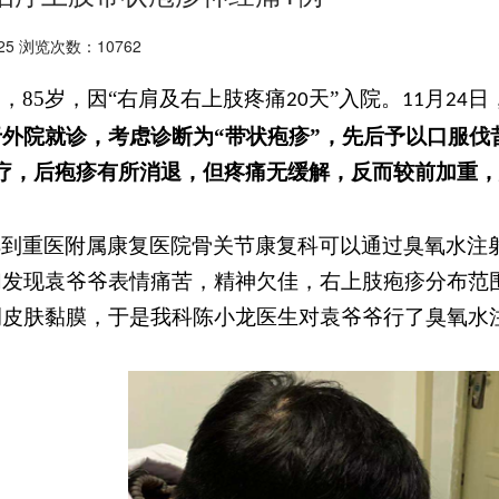
25 浏览次数：10762
男，
85
岁，因“右肩及右上肢疼痛
天”入院。
月
日
20
11
24
外院就诊，考虑诊断为“带状疱疹”，先后予以口服伐
疗，后疱疹有所消退，但疼痛无缓解，反而较前加重，
解到重医附属康复医院骨关节康复科可以通过臭氧水注
们发现袁爷爷表情痛苦，精神欠佳，右上肢疱疹分布范
侧皮肤黏膜，于是我科陈小龙医生对袁爷爷行了臭氧水