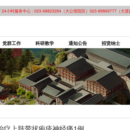
24小时服务中心 : 023-68823284（大公馆院区）023-89869777（
党群工作
科研教学
通知公告
招贤纳士
治疗上肢带状疱疹神经痛1例