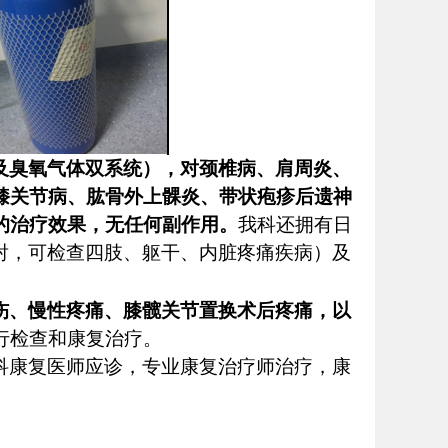
及臭氧气体双系统）
，对颈椎病、肩周炎、
膝关节病、肱骨外上髁炎、带状疱疹后遗神
的治疗效果，无任何副作用
。
我科还
拥有日
射，可检查四肢、躯干、内脏疼痛疾病）及
伤、慢性疼痛、膝髋关节置换术后疼痛，以
行检查和康复治疗。
科康复医师应诊，专业康复治疗师治疗，康