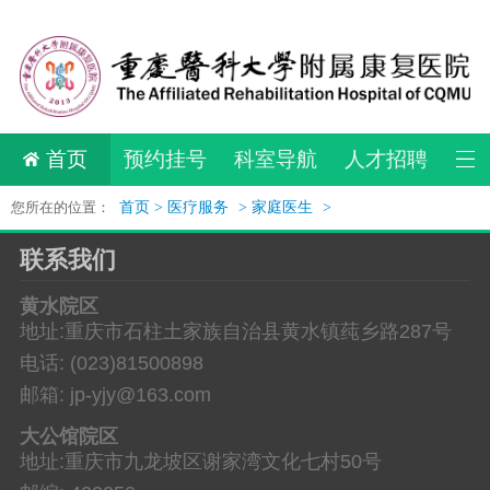
首页
预约挂号
科室导航
人才招聘
您所在的位置：
首页 >
医疗服务
>
家庭医生
>
联系我们
黄水院区
地址:重庆市石柱土家族自治县黄水镇莼乡路287号
电话: (023)81500898
邮箱: jp-yjy@163.com
大公馆院区
地址:重庆市九龙坡区谢家湾文化七村50号