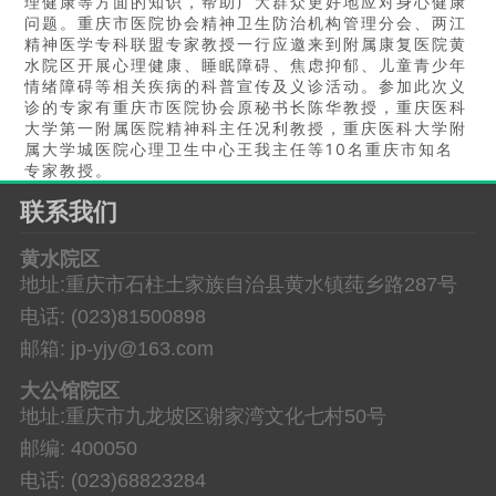
理健康等方面的知识，帮助广大群众更好地应对身心健康
问题。重庆市医院协会精神卫生防治机构管理分会、两江
精神医学专科联盟专家教授一行应邀来到附属康复医院黄
水院区开展心理健康、睡眠障碍、焦虑抑郁、儿童青少年
情绪障碍等相关疾病的科普宣传及义诊活动。参加此次义
诊的专家有重庆市医院协会原秘书长陈华教授，重庆医科
大学第一附属医院精神科主任况利教授，重庆医科大学附
属大学城医院心理卫生中心王我主任等10名重庆市知名
专家教授。
联系我们
黄水院区
地址:重庆市石柱土家族自治县黄水镇莼乡路287号
电话: (023)81500898
邮箱: jp-yjy@163.com
大公馆院区
地址:重庆市九龙坡区谢家湾文化七村50号
邮编: 400050
电话: (023)68823284