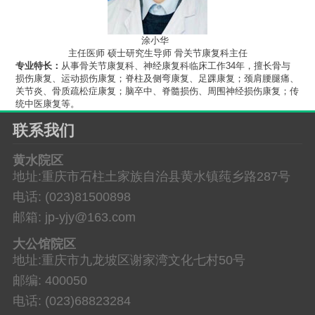
涂小华
主任医师 硕士研究生导师 骨关节康复科主任
专业特长：
从事骨关节康复科、神经康复科临床工作34年，擅长骨与
损伤康复、运动损伤康复；脊柱及侧弯康复、足踝康复；颈肩腰腿痛、
关节炎、骨质疏松症康复；脑卒中、脊髓损伤、周围神经损伤康复；传
统中医康复等。
联系我们
黄水院区
地址:重庆市石柱土家族自治县黄水镇莼乡路287号
电话: (023)81500898
邮箱: jp-yjy@163.com
大公馆院区
地址:重庆市九龙坡区谢家湾文化七村50号
邮编: 400050
电话: (023)68823284