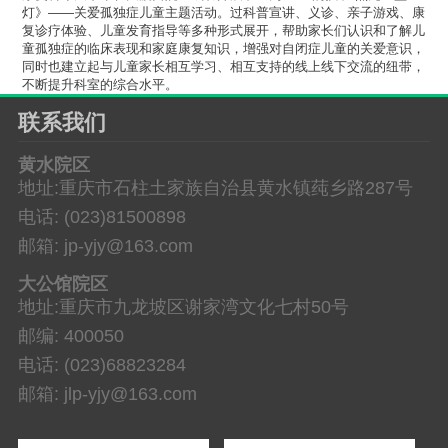
灯》——关爱孤独症儿童主题活动。过科普宣讲、义诊、亲子游戏、康
复诊疗体验、儿童发育指导等多种形式展开，帮助家长们认识和了解儿
童孤独症的临床表现和家庭康复知识，增强对自闭症儿童的关爱意识，
同时也建立起与儿童家长相互学习、相互支持的线上线下交流的纽带，
不断提升科室的综合水平。
联系我们
黄水院区
地址:重庆市石柱土家族自治县黄水镇莼乡路287号
电话: (023)81500898
邮箱: jp-yjy@163.com
大公馆院区
地址:重庆市九龙坡区谢家湾文化七村50号
邮编: 400050
电话: (023)68823284
邮箱: jlp-yjy@163.com