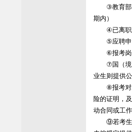
③
教育部
期内
）
④
已离职
⑤
应聘
申
⑥
报考岗
⑦
国（境
业生则提供
⑧
报考对
险的证明，
动合同或工
⑨
若考