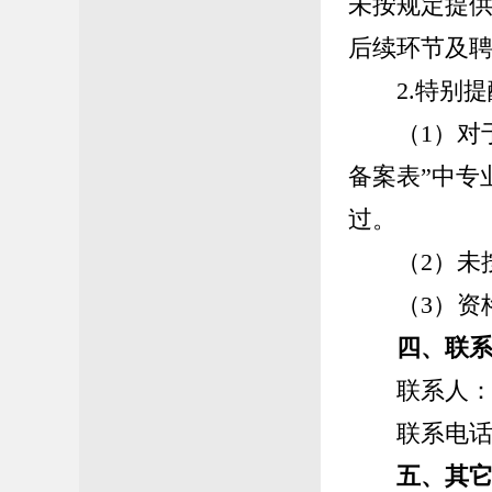
未按规定提
后续环节及
2.
特别提
（
1
）对
备案表
”
中专
过。
（
2
）
未
（
3
）资
四、
联
联系人
联系电
五、
其