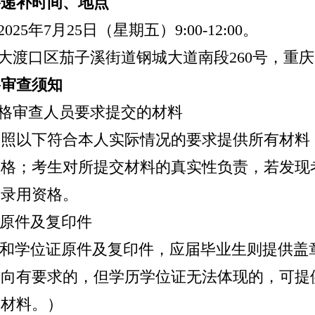
格递补
时间、地点
2025
年
7
月
2
5
日（星期
五
）
9:00-12:00
。
大渡口区茄子溪街道钢城大道南段
260
号，重庆
格审查须知
格审查人员要求提交的材料
按照以下符合本人实际情况的要求提供所有材料
资格；考生对所提交材料的真实性负责，若发现
应录用资格。
原件及复印件
和学位证
原件及复印件，应届毕业生则提供盖
方向有要求的，但学历学位证无法体现的，可提
关材料。
）