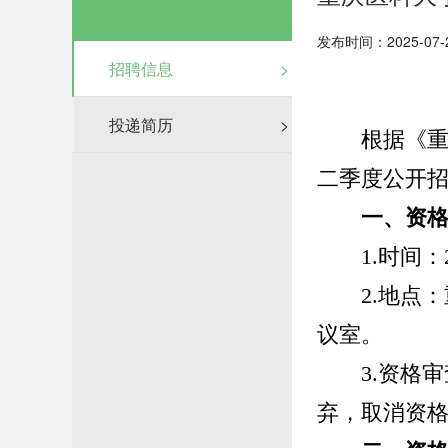
发布时间：2025-07-
招聘信息
>
投递简历
>
根据《
二季度公开
一、
资
1.
时间
：
2.
地点：
议室。
3.
资格审
弃，取消资