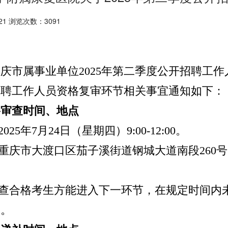
21 浏览次数：3091
重庆市属事业单位
2025
年第二季度公开招聘工作
招聘工作人员
资格复审
环节相关事宜通知如下：
格审查时间、地点
2025
年
7
月
2
4
日（星期
四
）
9:00-12:00
。
重庆市大渡口区茄子溪街道钢城大道南段
260
号
查合格考生方能进入下一环节，在规定时间内
格。