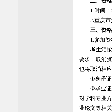
二、资
1.
时间
：
2.
重庆市
三、
资
1.
参加资
考生须
要求，取消
也将取消相
①
身份证
②
毕业证
对学科专业
业论文等相