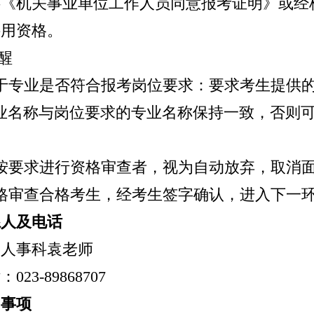
供《机关事业单位工作人员同意报考证明》或经
聘用资格。
醒
于专业是否符合
报考
岗位要求：要求考生提供
业名称与岗位要求的专业名称保持一致，否则
按
要求
进行资格审查者，视为自动放弃，取消
格审查合格考生，经考生签字确认，进入下一
系人及电话
：人事
科袁
老师
话：
023-
89868707
它事项