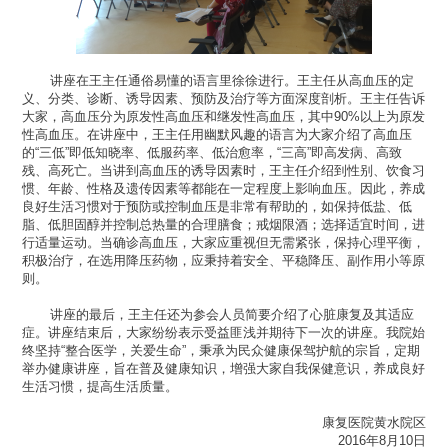
讲座在王主任通俗易懂的语言里徐徐进行。王主任从高血压的定
义、分类、诊断、诱导因素、预防及治疗等方面深度剖析。王主任告诉
大家，高血压分为原发性高血压和继发性高血压，其中90%以上为原发
性高血压。在讲座中，王主任用幽默风趣的语言为大家介绍了高血压
的“三低”即低知晓率、低服药率、低治愈率，“三高”即高发病、高致
残、高死亡。当讲到高血压的诱导因素时，王主任介绍到性别、饮食习
惯、年龄、性格及遗传因素等都能在一定程度上影响血压。因此，养成
良好生活习惯对于预防或控制血压是非常有帮助的，如保持低盐、低
脂、低胆固醇并控制总热量的合理膳食；戒烟限酒；选择适宜时间，进
行适量运动。当确诊高血压，大家应重视但无需紧张，保持心理平衡，
积极治疗，在选用降压药物，应秉持着安全、平稳降压、副作用小等原
则。
讲座的最后，王主任还为参会人员简要介绍了心脏康复及其适应
症。讲座结束后，大家纷纷表示受益匪浅并期待下一次的讲座。我院始
终坚持“整合医学，关爱生命”，秉承为民众健康保驾护航的宗旨，定期
举办健康讲座，旨在普及健康知识，增强大家自我保健意识，养成良好
生活习惯，提高生活质量。
康复医院黄水院区
2016年8月10日