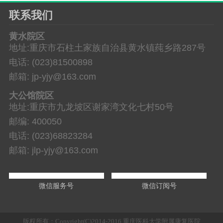
联系我们
黄水院区
地址:重庆市石柱土家族自治县黄水镇莼乡路287号
电话: (023)81500898
邮箱: jp-yjy@163.com
大公馆院区
地址:重庆市九龙坡区谢家湾文化七村50号
邮编: 400050
电话: (023)68823284
邮箱: jlp-yjy@163.com
微信服务号
微信订阅号
版权所有：Copyright(C)2014-2016 重庆医科大学附属康复医院