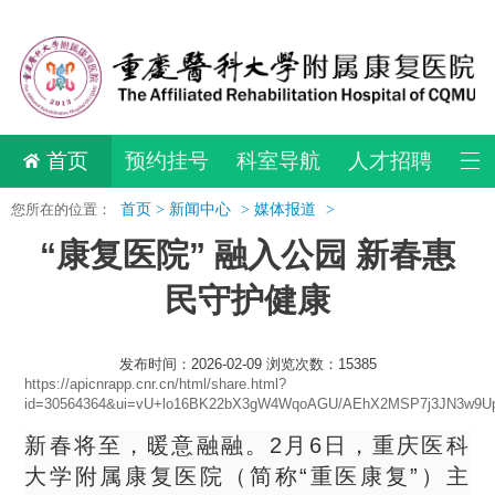
首页
预约挂号
科室导航
人才招聘
您所在的位置：
首页 >
新闻中心
>
媒体报道
>
“康复医院” 融入公园 新春惠
民守护健康
发布时间：2026-02-09 浏览次数：15385
https://apicnrapp.cnr.cn/html/share.html?
id=30564364&ui=vU+lo16BK22bX3gW4WqoAGU/AEhX2MSP7j3JN3w9Up
新春将至，暖意融融。2月6日，重庆医科
大学附属康复医院（简称“重医康复”）主