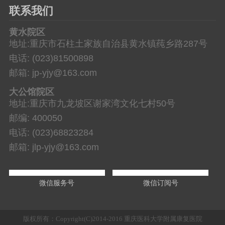
联系我们
黄水院区
地址:重庆市石柱土家族自治县黄水镇莼乡路287号
电话: (023)81500898
邮箱: jp-yjy@163.com
大公馆院区
地址:重庆市九龙坡区谢家湾文化七村50号
邮编: 400050
电话: (023)68823284
邮箱: jlp-yjy@163.com
微信服务号
微信订阅号
版权所有：Copyright(C)2014-2016 重庆医科大学附属康复医院