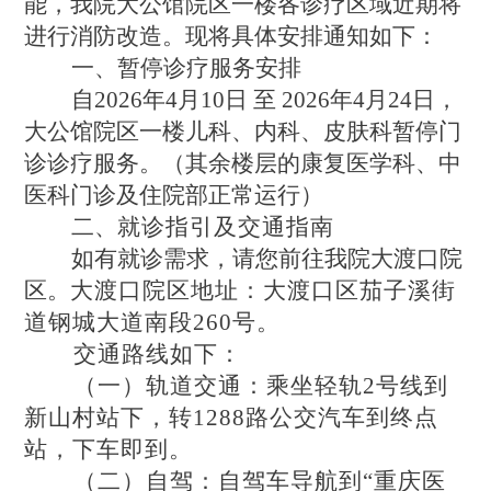
能，我院大公馆院区一楼各诊疗区域近期将
进行消防改造。现将具体安排通知如下：
一、暂停诊疗服务安排
自
2026年4月10日 至 2026年4月24日，
大公馆院区
一楼儿科、内科、皮肤科暂停
门
诊诊疗
服务
。
（其余楼层的康复医学科、中
医科门诊及住院部正常运行）
二、
就诊指引及交通指南
如有就诊需求，请您前往我院大渡口院
区。
大渡口院区地址：大渡口区茄子溪街
道钢城大道南段
260号。
交通路线如下：
（一）轨道交通：乘坐轻轨
2号线到
新山村站下，转1288路公交汽车到终点
站，下车即到。
（二）自驾：自驾车导航到
“重庆医