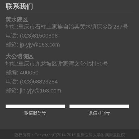
联系我们
黄水院区
地址:重庆市石柱土家族自治县黄水镇莼乡路287号
电话: (023)81500898
邮箱: jp-yjy@163.com
大公馆院区
地址:重庆市九龙坡区谢家湾文化七村50号
邮编: 400050
电话: (023)68823284
邮箱: jlp-yjy@163.com
微信服务号
微信订阅号
版权所有：Copyright(C)2014-2016 重庆医科大学附属康复医院