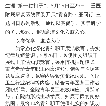
生涯
“第一粒扣子”。5月25日至29日，重医
附属康复医院团委开展“青春路・廉同行”主
题团日系列活动，通过以赛促学、实景研学
的多元形式，推动廉洁文化入脑入心。
以赛促学，廉洁入心
为常态化深化青年职工廉洁教育，夯实
纪律规矩意识，
5月26日，医院团委组织开
展线上廉洁知识竞赛，采用随机抽题模式，
重点考验青年职工的廉洁知识储备与临场答
题反应速度，竞赛内容聚焦党纪法规、医疗
卫生行业纪律等内容，贴合青年医务工作者
履职所需。全院青年员工积极响应、踊跃参
与，在院内形成主动学廉、知廉守廉的良好
氛围，最终10名青年职工凭借扎实的知识功