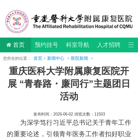
首页
预约挂号
科室导航
人才招聘
您所在的位置：
首页 >
新闻中心
>
医院新闻
>
重庆医科大学附属康复医院开
展 “青春路・廉同行”主题团日
活动
发布时间：2026-06-02 浏览次数：11503
为
深学笃行
习近平总书记关于青年工作
的重要论述
，引领青年医务工作者扣好职业