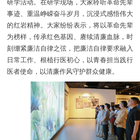
研学活动。在研学现场，大家聆听革命先辈
事迹、重温峥嵘奋斗岁月，沉浸式感悟伟大
的红岩精神。大家纷纷表示，将以革命先辈
为榜样，传承红色基因、赓续清廉血脉，时
刻绷紧廉洁自律之弦，把廉洁自律要求融入
日常工作、根植行医初心，以青春担当践行
医者使命，以清廉作风守护群众健康。