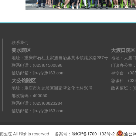
联系我们
黄水院区
大渡口院区
地址：重庆市石柱土家族自治县黄水镇莼乡路287号
地址：大渡口
联系电话：(023)81500898
门诊办公室：(02
信访邮箱：jlp-yjy@163.com
导诊台：(023)
大公馆院区
急诊科：(023)
地址：重庆市九龙坡区谢家湾文化七村50号
政务值班：(02
邮政编码：400050
联系电话：(023)68823284
信访邮箱：jlp-yjy@163.com
医院 All Rights reserved 备案号：
渝ICP备17001133号-2
渝公网安