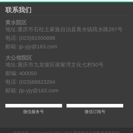
联系我们
黄水院区
地址:重庆市石柱土家族自治县黄水镇莼乡路287号
电话: (023)81500898
邮箱: jp-yjy@163.com
大公馆院区
地址:重庆市九龙坡区谢家湾文化七村50号
邮编: 400050
电话: (023)68823284
邮箱: jlp-yjy@163.com
微信服务号
微信订阅号
版权所有：Copyright(C)2014-2016 重庆医科大学附属康复医院