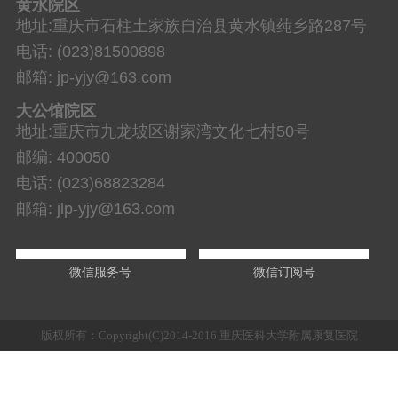
黄水院区
地址:重庆市石柱土家族自治县黄水镇莼乡路287号
电话: (023)81500898
邮箱: jp-yjy@163.com
大公馆院区
地址:重庆市九龙坡区谢家湾文化七村50号
邮编: 400050
电话: (023)68823284
邮箱: jlp-yjy@163.com
微信服务号
微信订阅号
版权所有：Copyright(C)2014-2016 重庆医科大学附属康复医院